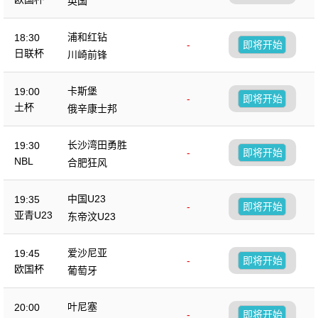
英国
浦和红钻
18:30
-
即将开始
日联杯
川崎前锋
卡斯堡
19:00
-
即将开始
土杯
俄辛康士邦
长沙湾田勇胜
19:30
-
即将开始
NBL
合肥狂风
中国U23
19:35
-
即将开始
亚青U23
东帝汶U23
爱沙尼亚
19:45
-
即将开始
欧国杯
葡萄牙
叶尼塞
20:00
-
即将开始