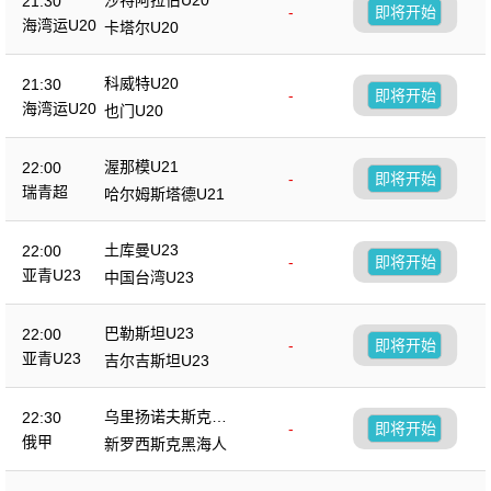
21:30
-
即将开始
海湾运U20
卡塔尔U20
科威特U20
21:30
-
即将开始
海湾运U20
也门U20
渥那模U21
22:00
-
即将开始
瑞青超
哈尔姆斯塔德U21
土库曼U23
22:00
-
即将开始
亚青U23
中国台湾U23
巴勒斯坦U23
22:00
-
即将开始
亚青U23
吉尔吉斯坦U23
乌里扬诺夫斯克伏
22:30
-
即将开始
尔加
俄甲
新罗西斯克黑海人