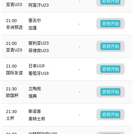
-
即将开始
亚青U23
阿富汗U23
塞舌尔
21:00
-
即将开始
非洲预选
加蓬
敘利亚U23
21:00
-
即将开始
亚青U23
菲律宾U23
日本U18
21:00
-
即将开始
国际友谊
葡萄牙U18
立陶宛
21:30
-
即将开始
欧国杯
瑞典
斯诺普
21:30
-
即将开始
土杯
奥特士邦
沙特阿拉伯U20