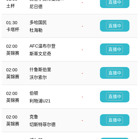
-
直播中
杜
土杯
尼日德
多哈国民
01:30
-
直播中
卡塔杯
杜海勒
AFC温布尔登
02:00
-
直播中
英锦赛
斯蒂文尼奇
什鲁斯伯里
02:00
-
直播中
英锦赛
沃尔索尔
伯顿
02:00
-
直播中
英锦赛
利物浦U21
克鲁
02:00
-
直播中
英锦赛
切斯特菲尔德