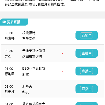
在这里找到最及时的比赛信息和精彩回放。
更多直播
根托福特
00:30
-
直播中
丹麦杯
布隆索伊
辛迪泰哥维斯特
00:30
-
直播中
罗乙
达姆布雷维塔
BSG化学莱比锡
01:00
-
直播中
德地区
耶拿
斯基夫
01:00
-
直播中
丹麦杯
科灵
艾塞尔艾得曼尤尔
01:00