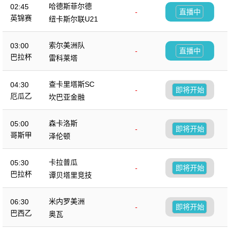
哈德斯菲尔德
02:45
-
直播中
英锦赛
纽卡斯尔联U21
索尔美洲队
03:00
-
直播中
巴拉杯
雷科莱塔
查卡里塔斯SC
04:30
-
即将开始
厄瓜乙
坎巴亚金融
森卡洛斯
05:00
-
即将开始
哥斯甲
泽伦顿
卡拉普瓜
05:30
-
即将开始
巴拉杯
谭贝塔里竞技
米内罗美洲
06:30
-
即将开始
巴西乙
奥瓦