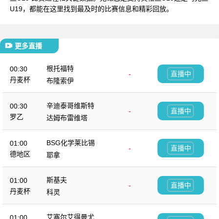
U19，都能在这里找到最及时的比赛信息和精彩回放。
更多直播
根托福特
00:30
-
直播中
丹麦杯
布隆索伊
辛迪泰哥维斯特
00:30
-
直播中
罗乙
达姆布雷维塔
BSG化学莱比锡
01:00
-
直播中
德地区
耶拿
斯基夫
01:00
-
直播中
丹麦杯
科灵
艾塞尔艾得曼尤尔
01:00