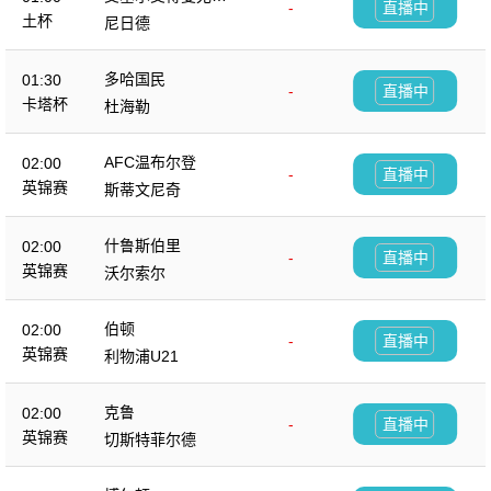
-
直播中
杜
土杯
尼日德
多哈国民
01:30
-
直播中
卡塔杯
杜海勒
AFC温布尔登
02:00
-
直播中
英锦赛
斯蒂文尼奇
什鲁斯伯里
02:00
-
直播中
英锦赛
沃尔索尔
伯顿
02:00
-
直播中
英锦赛
利物浦U21
克鲁
02:00
-
直播中
英锦赛
切斯特菲尔德