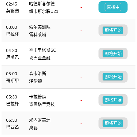
哈德斯菲尔德
02:45
-
直播中
英锦赛
纽卡斯尔联U21
索尔美洲队
03:00
-
即将开始
巴拉杯
雷科莱塔
查卡里塔斯SC
04:30
-
即将开始
厄瓜乙
坎巴亚金融
森卡洛斯
05:00
-
即将开始
哥斯甲
泽伦顿
卡拉普瓜
05:30
-
即将开始
巴拉杯
谭贝塔里竞技
米内罗美洲
06:30
-
即将开始
巴西乙
奥瓦