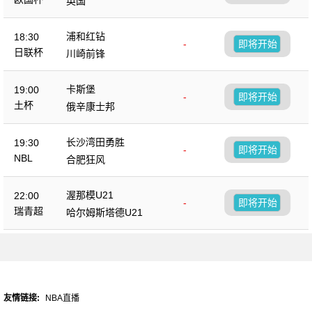
英国
浦和红钻
18:30
-
即将开始
日联杯
川崎前锋
卡斯堡
19:00
-
即将开始
土杯
俄辛康士邦
长沙湾田勇胜
19:30
-
即将开始
NBL
合肥狂风
渥那模U21
22:00
-
即将开始
瑞青超
哈尔姆斯塔德U21
友情链接:
NBA直播