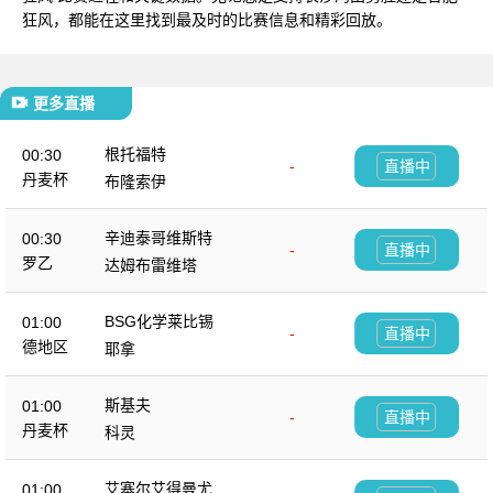
狂风，都能在这里找到最及时的比赛信息和精彩回放。
更多直播
根托福特
00:30
-
直播中
丹麦杯
布隆索伊
辛迪泰哥维斯特
00:30
-
直播中
罗乙
达姆布雷维塔
BSG化学莱比锡
01:00
-
直播中
德地区
耶拿
斯基夫
01:00
-
直播中
丹麦杯
科灵
艾塞尔艾得曼尤尔
01:00