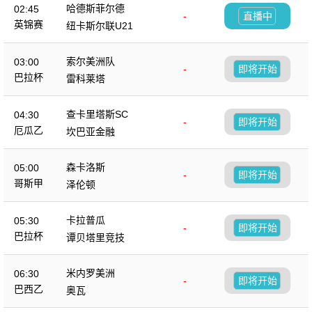
哈德斯菲尔德
02:45
-
直播中
英锦赛
纽卡斯尔联U21
索尔美洲队
03:00
-
即将开始
巴拉杯
雷科莱塔
查卡里塔斯SC
04:30
-
即将开始
厄瓜乙
坎巴亚金融
森卡洛斯
05:00
-
即将开始
哥斯甲
泽伦顿
卡拉普瓜
05:30
-
即将开始
巴拉杯
谭贝塔里竞技
米内罗美洲
06:30
-
即将开始
巴西乙
奥瓦