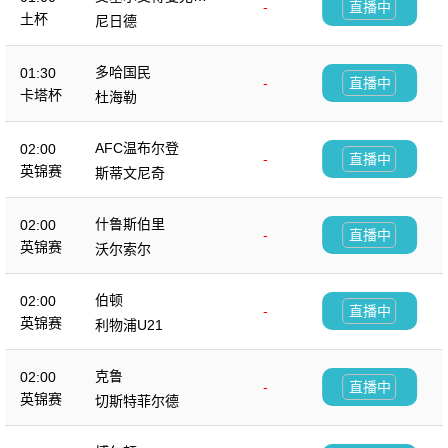
-
直播中
杜
土杯
尼日德
多哈国民
01:30
-
直播中
卡塔杯
杜海勒
AFC温布尔登
02:00
-
直播中
英锦赛
斯蒂文尼奇
什鲁斯伯里
02:00
-
直播中
英锦赛
沃尔索尔
伯顿
02:00
-
直播中
英锦赛
利物浦U21
克鲁
02:00
-
直播中
英锦赛
切斯特菲尔德