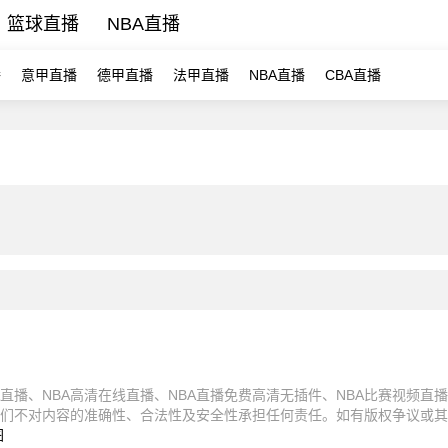
篮球直播
NBA直播
播
意甲直播
德甲直播
法甲直播
NBA直播
CBA直播
A直播、NBA高清在线直播、NBA直播免费高清无插件、NBA比赛视频
们不对内容的准确性、合法性及安全性承担任何责任。如有版权争议或其
图