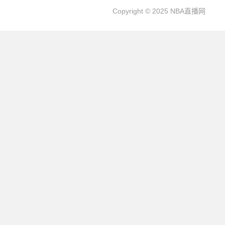
Copyright © 2025 NBA直播网