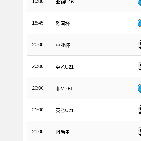
19:00
亚锦U16
19:45
欧国杯
20:00
中亚杯
20:00
英乙U21
20:00
菲MPBL
21:00
英乙U21
21:00
阿后备