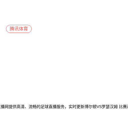
腾讯体育
A直播网提供高清、流畅的足球直播服务，实时更新博尔顿VS罗瑟汉姆 比