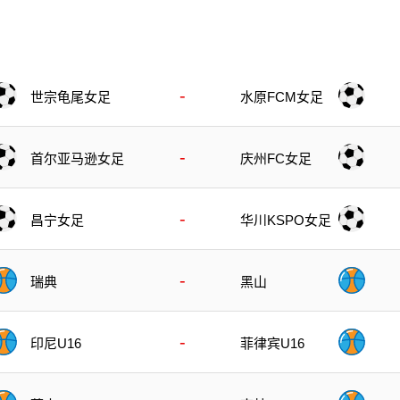
-
世宗龟尾女足
水原FCM女足
-
首尔亚马逊女足
庆州FC女足
-
昌宁女足
华川KSPO女足
-
瑞典
黑山
-
印尼U16
菲律宾U16