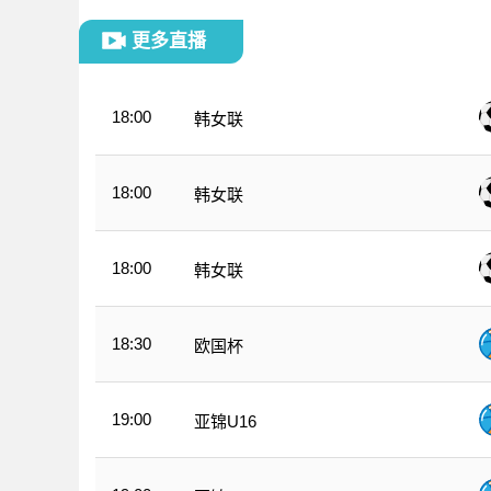
更多直播
18:00
韩女联
18:00
韩女联
18:00
韩女联
18:30
欧国杯
19:00
亚锦U16