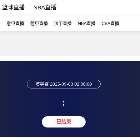
篮球直播
NBA直播
播
意甲直播
德甲直播
法甲直播
NBA直播
CBA直播
英锦赛
2025-09-03 02:00:00
:
已结束