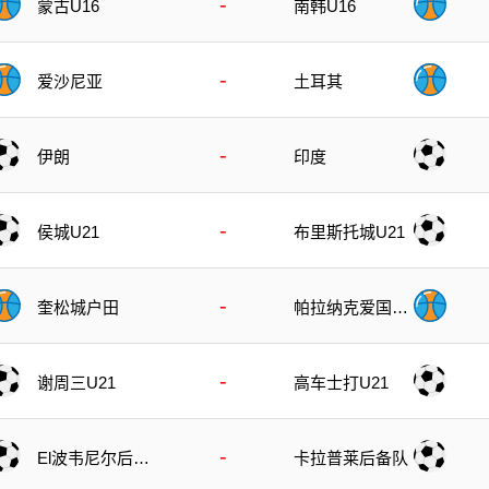
-
蒙古U16
南韩U16
-
爱沙尼亚
土耳其
-
伊朗
印度
-
侯城U21
布里斯托城U21
-
奎松城户田
帕拉纳克爱国者
队
-
谢周三U21
高车士打U21
-
El波韦尼尔后备
卡拉普莱后备队
队