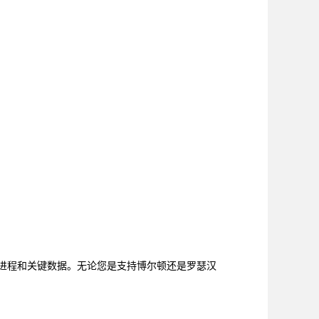
赛进程和关键数据。无论您是支持博尔顿还是罗瑟汉