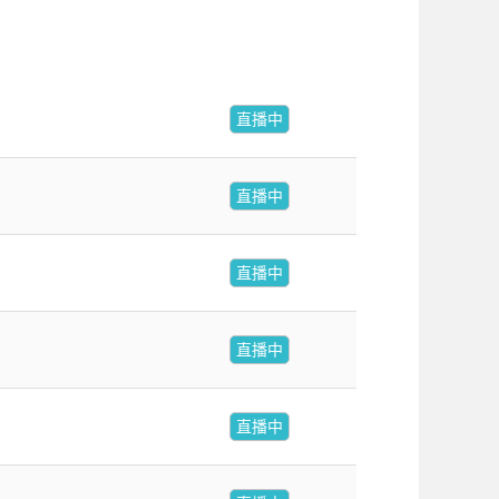
直播中
直播中
直播中
直播中
直播中