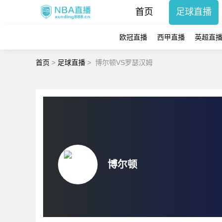
首页
足球直播
欧冠直播
西甲直播
英超直
首页
>
足球直播
>
博尔顿VS罗瑟汉姆
博尔顿