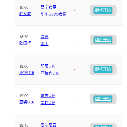
昌宁女足
18:00
-
即将开始
韩女联
华川KSPO女足
瑞典
18:30
-
即将开始
欧国杯
黑山
印尼U16
19:00
-
即将开始
亚锦U16
菲律宾U16
蒙古U16
19:00
-
即将开始
亚锦U16
南韩U16
爱沙尼亚
19:45