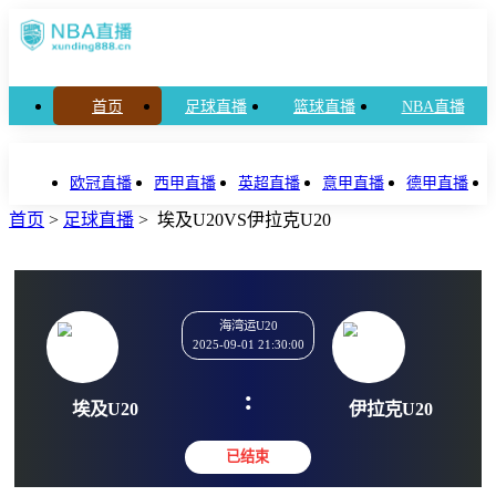
首页
足球直播
篮球直播
NBA直播
欧冠直播
西甲直播
英超直播
意甲直播
德甲直播
首页
>
足球直播
>
埃及U20VS伊拉克U20
海湾运U20
2025-09-01 21:30:00
: