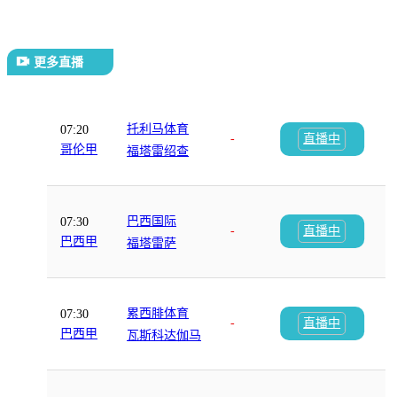
更多直播
托利马体育
07:20
-
直播中
哥伦甲
福塔雷绍查
巴西国际
07:30
-
直播中
巴西甲
福塔雷萨
累西腓体育
07:30
-
直播中
巴西甲
瓦斯科达伽马