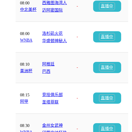
西雅图海湾人
08:00
-
直播中
中北美杯
迈阿密国际
洛杉矶火花
08:00
-
直播中
WNBA
华盛顿神秘人
阿根廷
08:10
-
直播中
美洲杯
巴西
竞技俱乐部
08:15
-
直播中
阿甲
圣塔菲联
金州女武神
08:30
-
直播中