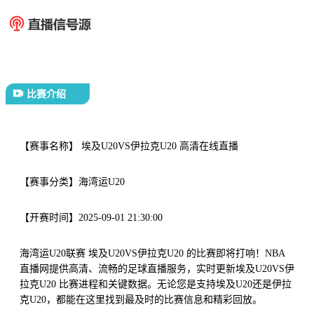
埃及U20
伊拉克U
已结束
比赛介绍
【赛事名称】
埃及U20VS伊拉克U20 高清在线直播
【赛事分类】
海湾运U20
【开赛时间】
2025-09-01 21:30:00
海湾运U20联赛 埃及U20VS伊拉克U20 的比赛即将打响！NBA
直播网提供高清、流畅的足球直播服务，实时更新埃及U20VS伊
拉克U20 比赛进程和关键数据。无论您是支持埃及U20还是伊拉
克U20，都能在这里找到最及时的比赛信息和精彩回放。