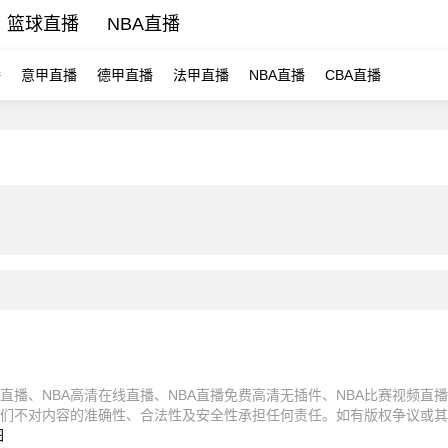
篮球直播
NBA直播
播
意甲直播
德甲直播
法甲直播
NBA直播
CBA直播
A直播、NBA高清在线直播、NBA直播免费高清无插件、NBA比赛视频
们不对内容的准确性、合法性及安全性承担任何责任。如有版权争议或其
图