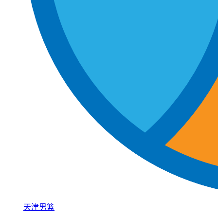
天津男篮
-