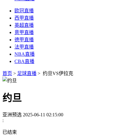
欧冠直播
西甲直播
英超直播
意甲直播
德甲直播
法甲直播
NBA直播
CBA直播
首页
>
足球直播
>
约旦VS伊拉克
约旦
亚洲预选
2025-06-11 02:15:00
:
已结束