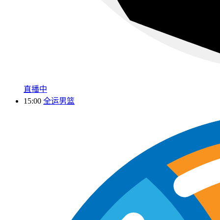
直播中
15:00
全运男篮