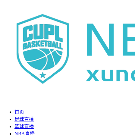
首页
足球直播
篮球直播
NBA直播