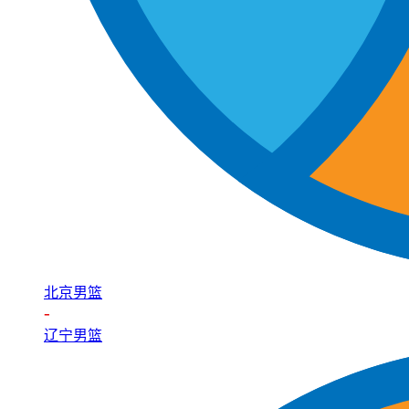
北京男篮
-
辽宁男篮