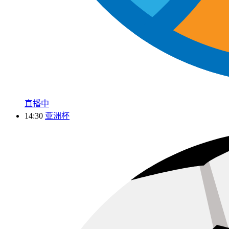
直播中
14:30
亚洲杯