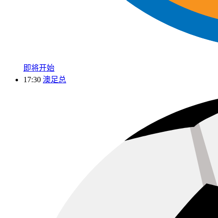
即将开始
17:30
澳足总